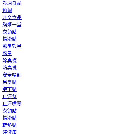
冷凍食品
魚翅
丸文食品
旗聚一堂
衣領貼
帽沿貼
腳臭剋星
腳臭
除臭襪
防臭襪
安全帽貼
易夏貼
腋下貼
止汗劑
止汗噴霧
衣領貼
帽沿貼
鞋墊貼
好健康