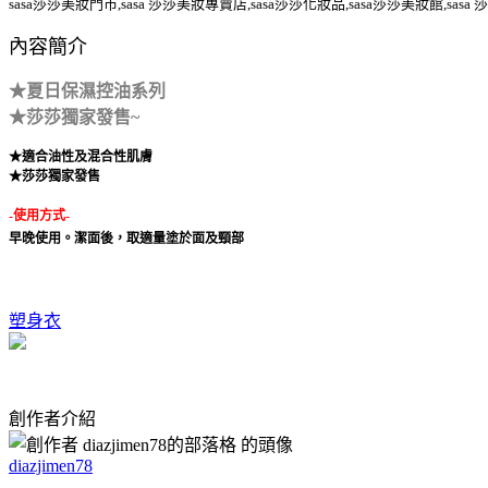
sasa莎莎美妝門市,sasa 莎莎美妝專賣店,sasa莎莎化妝品,sasa莎莎美妝館,sasa
內容簡介
★夏日保濕控油系列
★莎莎獨家發售~
★適合油性及混合性肌膚
★莎莎獨家發售
-使用方式-
早晚使用。潔面後，取適量塗於面及頸部
塑身衣
創作者介紹
diazjimen78