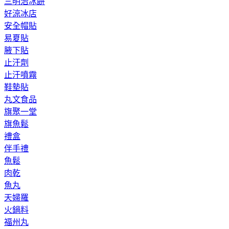
三明治冰餅
好涼冰店
安全帽貼
易夏貼
腋下貼
止汗劑
止汗噴霧
鞋墊貼
丸文食品
旗聚一堂
旗魚鬆
禮盒
伴手禮
魚鬆
肉乾
魚丸
天婦羅
火鍋料
福州丸