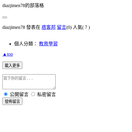
diazjimen78的部落格
diazjimen78 發表在
痞客邦
留言
(0)
人氣(
7
)
個人分類：
教育學習
▲top
載入更多
公開留言
私密留言
發佈留言