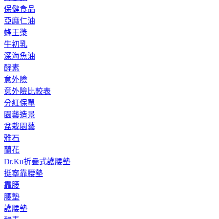
保健食品
亞麻仁油
蜂王漿
牛初乳
深海魚油
酵素
意外險
意外險比較表
分紅保單
園藝造景
盆栽園藝
雅石
蘭花
Dr.Ku折疊式護腰墊
挺寧靠腰墊
靠腰
腰墊
護腰墊