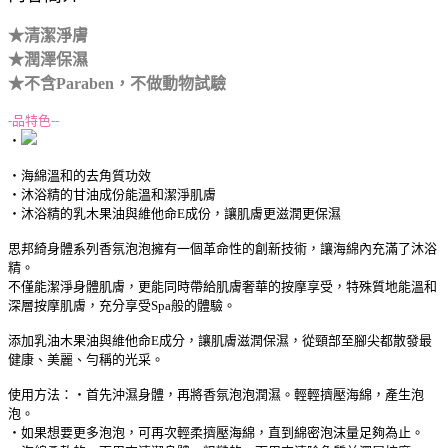
★清潔淨膚
★潤澤保濕
★不含Paraben，不做動物試驗
-品特色--
‧
‧海綿溫和的去角質功效
‧沐浴精的甘油成份能溫和潔淨肌膚
‧沐浴精的乳木果油與維他命E成份，讓肌膚更滋潤更保濕
思邦綺身體系列香氛泡泡擁有一個革命性的創新技術，讓海綿內充滿了沐浴
精。
不僅能潔淨身體肌膚，更能同時帶給肌膚奢華的按摩享受，特殊質地能溫和
深層按摩肌膚，充分享受Spa般的體驗。
添加乳油木果油與維他命E成分，讓肌膚滋潤保濕，從頸部至腳尖都散發最
健康、美麗、勻稱的光采。
使用方法：‧首先沖濕身體，再將香氛泡泡潤濕。輕輕擠壓海綿，產生泡
泡。
‧如果想要更多泡泡，可再次輕柔擠壓海綿，直到綿密泡沫量足夠為止。