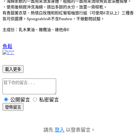
‧海綿柔軟的一面用來清潔身體，粗糙的一面用來清除角質並深層按摩。
‧使用後稍微沖洗海綿，擠出多餘的水分，放置一旁晾乾。
有香甜薰衣草、熱情白玫瑰和粉紅葡萄柚旅行組（可使用8次以上）三種香
氛可供選擇。SpongeablesR不含Paraben，不做動物試驗。
主成份：乳木果油、橄欖油、維他命E
魚鬆
載入更多
公開留言
私密留言
發佈留言
請先
登入
以發表留言。