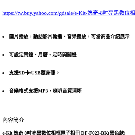
https://tw.buy.yahoo.com/gdsale/e-Kit-逸奇-8吋亮黑數位
圖片播放，動態影片輪播、音樂播放，可當商品介紹展示
可設定鬧鐘、月曆、定時開關機
支援SD卡/USB隨身碟。
音樂格式支援MP3，喇叭音質清晰
內容簡介
e-Kit 逸奇 8吋亮黑數位相框電子相冊 DF-F023-BK(黑色款)