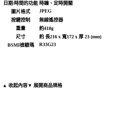
日期/時間的功能
時鐘、定時開關
JPEG
圖片格式
按鍵控制
無線遙控器
重量
約418g
尺寸
約 長216 x 寬172 x 厚 23 (mm)
R33G23
BSMI檢驗瑪
▲ 收起內容
▼ 展開商品規格